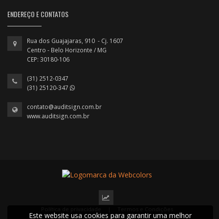
ENDEREÇO E CONTATOS
Rua dos Guajajaras, 910 - Cj. 1607
Centro - Belo Horizonte / MG
CEP: 30180-106
(31) 2512-0347
(31) 25120-347
contato@auditsign.com.br
www.auditsign.com.br
Política de privacidade
|
Termos e Condições
Este website usa cookies para garantir uma melhor
2022 © Todos os direitos reservados.